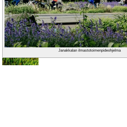
Janakkalan ilmastotoimenpideohjelma
Janakkalan LUMO-ohjelma 2026-2036
Teema
Energiantuotanto ja -kulutus
Liikkuminen ja yhdyskuntarakenne
Kulutus, materiaalit ja hankinnat