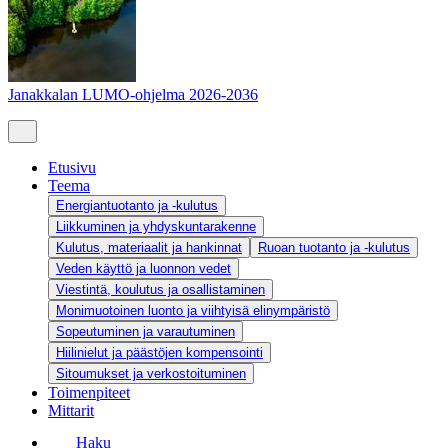
Janakkalan LUMO-ohjelma 2026-2036
Etusivu
Teema
Energiantuotanto ja -kulutus
Liikkuminen ja yhdyskuntarakenne
Kulutus, materiaalit ja hankinnat
Ruoan tuotanto ja -kulutus
Veden käyttö ja luonnon vedet
Viestintä, koulutus ja osallistaminen
Monimuotoinen luonto ja viihtyisä elinympäristö
Sopeutuminen ja varautuminen
Hiilinielut ja päästöjen kompensointi
Sitoumukset ja verkostoituminen
Toimenpiteet
Mittarit
Haku