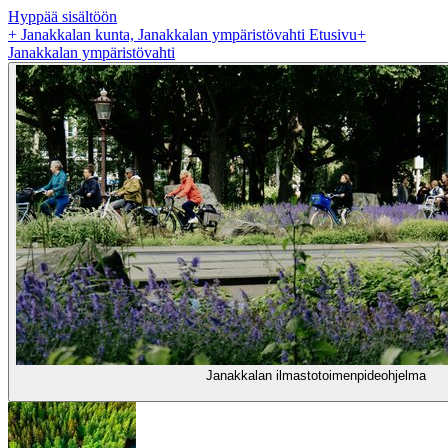
Hyppää sisältöön
+
Janakkalan kunta, Janakkalan ympäristövahti Etusivu
+
Janakkalan ympäristövahti
Janakkalan ilmastotoimenpideohjelma